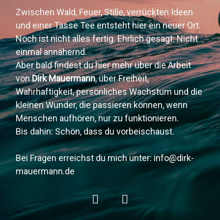
Zwischen Wald, Feuer, Stille, verrückten Ideen
und einer Tasse Tee entsteht hier ein neuer Ort.
Noch ist nicht alles fertig. Ehrlich gesagt: Nicht
einmal annähernd.
Aber bald findest du hier mehr über die Arbeit
von
Dirk Mauermann
, über Freiheit,
Wahrhaftigkeit, persönliches Wachstum und die
kleinen Wunder, die passieren können, wenn
Menschen aufhören, nur zu funktionieren.
Bis dahin: Schön, dass du vorbeischaust.
Bei Fragen erreichst du mich unter: info@dirk-
mauermann.de