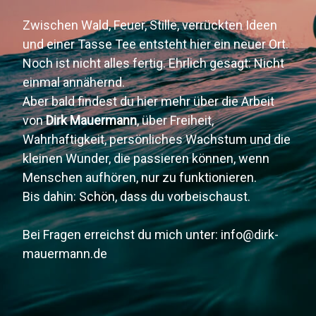
Zwischen Wald, Feuer, Stille, verrückten Ideen
und einer Tasse Tee entsteht hier ein neuer Ort.
Noch ist nicht alles fertig. Ehrlich gesagt: Nicht
einmal annähernd.
Aber bald findest du hier mehr über die Arbeit
von
Dirk Mauermann
, über Freiheit,
Wahrhaftigkeit, persönliches Wachstum und die
kleinen Wunder, die passieren können, wenn
Menschen aufhören, nur zu funktionieren.
Bis dahin: Schön, dass du vorbeischaust.
Bei Fragen erreichst du mich unter: info@dirk-
mauermann.de