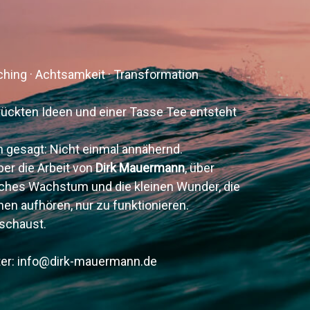
.
hing · Achtsamkeit · Transformation
rrückten Ideen und einer Tasse Tee entsteht
ich gesagt: Nicht einmal annähernd.
ber die Arbeit von
Dirk Mauermann
, über
nliches Wachstum und die kleinen Wunder, die
n aufhören, nur zu funktionieren.
ischaust.
nter: info@dirk-mauermann.de